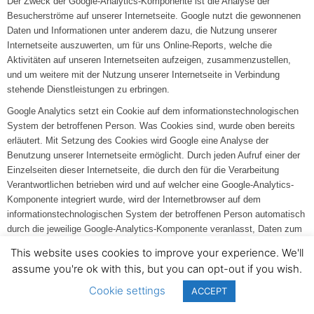
Der Zweck der Google-Analytics-Komponente ist die Analyse der
Besucherströme auf unserer Internetseite. Google nutzt die gewonnenen
Daten und Informationen unter anderem dazu, die Nutzung unserer
Internetseite auszuwerten, um für uns Online-Reports, welche die
Aktivitäten auf unseren Internetseiten aufzeigen, zusammenzustellen,
und um weitere mit der Nutzung unserer Internetseite in Verbindung
stehende Dienstleistungen zu erbringen.
Google Analytics setzt ein Cookie auf dem informationstechnologischen
System der betroffenen Person. Was Cookies sind, wurde oben bereits
erläutert. Mit Setzung des Cookies wird Google eine Analyse der
Benutzung unserer Internetseite ermöglicht. Durch jeden Aufruf einer der
Einzelseiten dieser Internetseite, die durch den für die Verarbeitung
Verantwortlichen betrieben wird und auf welcher eine Google-Analytics-
Komponente integriert wurde, wird der Internetbrowser auf dem
informationstechnologischen System der betroffenen Person automatisch
durch die jeweilige Google-Analytics-Komponente veranlasst, Daten zum
Zwecke der Online-Analyse an Google zu übermitteln. Im Rahmen dieses
This website uses cookies to improve your experience. We'll
technischen Verfahrens erhält Google Kenntnis über personenbezogene
assume you're ok with this, but you can opt-out if you wish.
Daten, wie der IP-Adresse der betroffenen Person, die Google unter
anderem dazu dienen, die Herkunft der Besucher und Klicks
Cookie settings
ACCEPT
nachzuvollziehen und in der Folge Provisionsabrechnungen zu