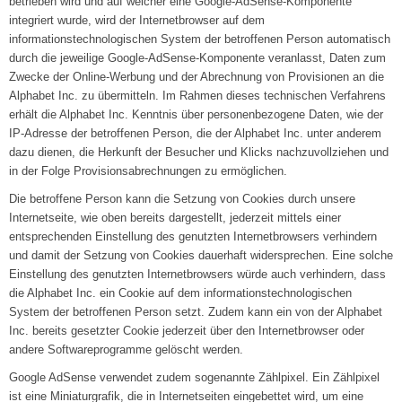
betrieben wird und auf welcher eine Google-AdSense-Komponente
integriert wurde, wird der Internetbrowser auf dem
informationstechnologischen System der betroffenen Person automatisch
durch die jeweilige Google-AdSense-Komponente veranlasst, Daten zum
Zwecke der Online-Werbung und der Abrechnung von Provisionen an die
Alphabet Inc. zu übermitteln. Im Rahmen dieses technischen Verfahrens
erhält die Alphabet Inc. Kenntnis über personenbezogene Daten, wie der
IP-Adresse der betroffenen Person, die der Alphabet Inc. unter anderem
dazu dienen, die Herkunft der Besucher und Klicks nachzuvollziehen und
in der Folge Provisionsabrechnungen zu ermöglichen.
Die betroffene Person kann die Setzung von Cookies durch unsere
Internetseite, wie oben bereits dargestellt, jederzeit mittels einer
entsprechenden Einstellung des genutzten Internetbrowsers verhindern
und damit der Setzung von Cookies dauerhaft widersprechen. Eine solche
Einstellung des genutzten Internetbrowsers würde auch verhindern, dass
die Alphabet Inc. ein Cookie auf dem informationstechnologischen
System der betroffenen Person setzt. Zudem kann ein von der Alphabet
Inc. bereits gesetzter Cookie jederzeit über den Internetbrowser oder
andere Softwareprogramme gelöscht werden.
Google AdSense verwendet zudem sogenannte Zählpixel. Ein Zählpixel
ist eine Miniaturgrafik, die in Internetseiten eingebettet wird, um eine