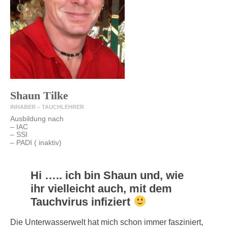
Shaun Tilke
INHABER – TAUCHLEHRER
Ausbildung nach
– IAC
– SSI
– PADI ( inaktiv)
Hi ….. ich bin Shaun und, wie
ihr vielleicht auch, mit dem
Tauchvirus infiziert
Die Unterwasserwelt hat mich schon immer fasziniert,